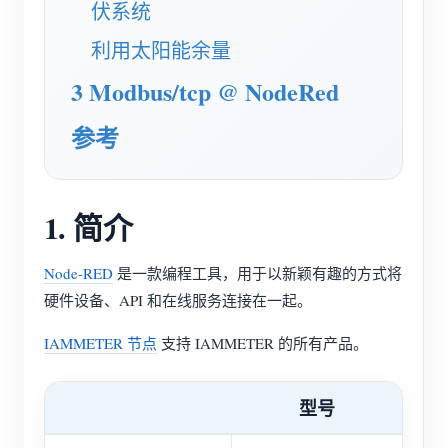
电动汽车充电桩
伏系统
IAMMETER 模拟器
利用太阳能余量
虚拟电表
3 Modbus/tcp @ NodeRed
能源预测与仿真系统
参考
应用
光伏系统能源监控
商店
1. 简介
用电监控
资源
Node-RED
是一款编程工具，用于以新颖有趣的方式将
光伏热水器控制系统
产品快速开始
社区
硬件设备、API 和在线服务连接在一起。
家庭自动化
文档
贡献者计划
解决方案
IAMMETER 节点
支持 IAMMETER 的所有产品。
工厂能源监控
教程视频
贡献者中心
联系我们
常见问题
型号
IAMMETER 活动
关于我们
新闻
论坛