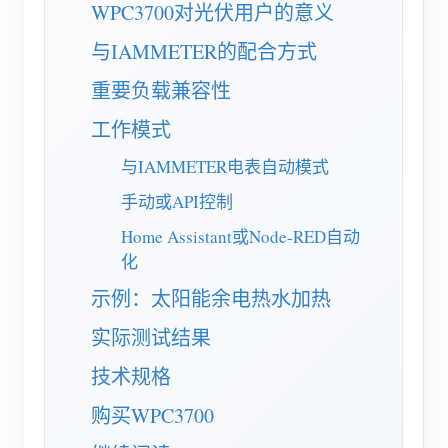
电动汽车充电桩
WPC3700对光伏用户的意义
IAMMETER 模拟器
与IAMMETER的配合方式
虚拟电表
重要负载兼容性
能源预测与仿真系统
工作模式
应用
与IAMMETER电表自动模式
手动或API控制
光伏系统能源监控
商店
Home Assistant或Node-RED自动
用电监控
资源
化
光伏热水器控制系统
产品快速开始
社区
示例：太阳能余电热水加热
家庭自动化
文档
贡献者计划
实际测试结果
解决方案
工厂能源监控
教程视频
贡献者中心
联系我们
技术规格
常见问题
IAMMETER 活动
购买WPC3700
关于我们
新闻
论坛