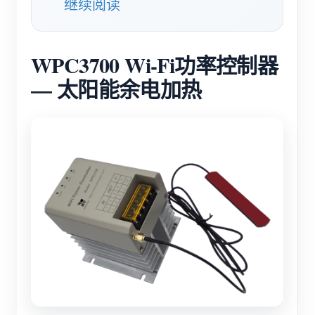
继续阅读
博客
应用商店
站点探索
WPC3700 Wi-Fi功率控制器
光伏排名
— 太阳能余电加热