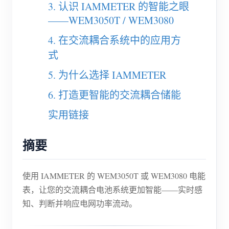
电动汽车充电桩
3. 认识 IAMMETER 的智能之眼
——WEM3050T / WEM3080
IAMMETER 模拟器
4. 在交流耦合系统中的应用方
虚拟电表
式
能源预测与仿真系统
5. 为什么选择 IAMMETER
应用
6. 打造更智能的交流耦合储能
光伏系统能源监控
商店
实用链接
用电监控
资源
摘要
光伏热水器控制系统
产品快速开始
社区
家庭自动化
文档
贡献者计划
解决方案
使用 IAMMETER 的 WEM3050T 或 WEM3080 电能
工厂能源监控
教程视频
表，让您的交流耦合电池系统更加智能——实时感
贡献者中心
联系我们
知、判断并响应电网功率流动。
常见问题
IAMMETER 活动
关于我们
新闻
论坛