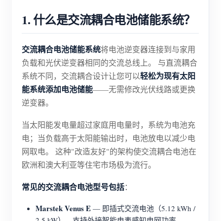
博客
1. 什么是交流耦合电池储能系统？
应用商店
站点探索
交流耦合电池储能系统
将电池逆变器连接到与家用
光伏排名
负载和光伏逆变器相同的交流总线上。 与直流耦合
轻松为现有太阳
系统不同，交流耦合设计让您可以
能系统添加电池储能
——无需修改光伏线路或更换
逆变器。
当太阳能发电量超过家庭用电量时，系统为电池充
电；当负载高于太阳能输出时，电池放电以减少电
网取电。 这种"改造友好"的架构使交流耦合电池在
欧洲和澳大利亚等住宅市场极为流行。
常见的交流耦合电池型号包括
：
Marstek Venus E
— 即插式交流电池（5.12 kWh /
2.5 kW），支持外接智能电表感知电网功率。