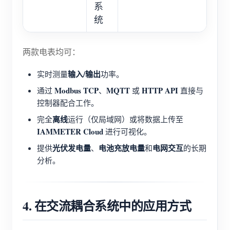
系
统
两款电表均可：
输入/输出
实时测量
功率。
Modbus TCP
MQTT
HTTP API
通过
、
或
直接与
控制器配合工作。
离线
完全
运行（仅局域网）或将数据上传至
IAMMETER Cloud
进行可视化。
光伏发电量
电池充放电量
电网交互
提供
、
和
的长期
分析。
4. 在交流耦合系统中的应用方式