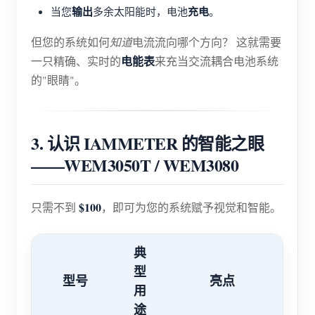
输出
充电
当您
多余太阳能时，电池
。
但您的系统如何
知道
电流流向哪个方向？ 这就需要
电能表
一只精确、实时的
来充当交流耦合电池系统
的"眼睛"。
3. 认识 IAMMETER 的智能之眼
——WEM3050T / WEM3080
$100
只需不到
，即可为您的系统赋予视觉和智能。
典
型
型号
亮点
用
途