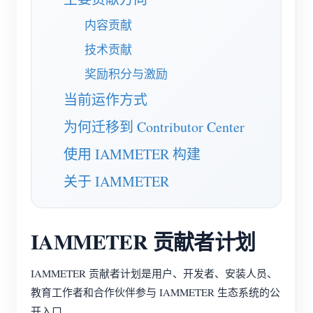
电动汽车充电桩
内容贡献
IAMMETER 模拟器
技术贡献
虚拟电表
奖励积分与激励
能源预测与仿真系统
当前运作方式
应用
为何迁移到 Contributor Center
光伏系统能源监控
商店
使用 IAMMETER 构建
用电监控
资源
关于 IAMMETER
光伏热水器控制系统
产品快速开始
社区
家庭自动化
文档
贡献者计划
IAMMETER 贡献者计划
解决方案
工厂能源监控
教程视频
贡献者中心
联系我们
IAMMETER 贡献者计划是用户、开发者、安装人员、
常见问题
IAMMETER 活动
关于我们
教育工作者和合作伙伴参与 IAMMETER 生态系统的公
新闻
开入口。
论坛