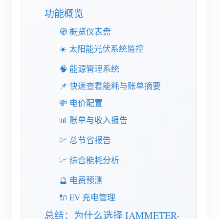
电动汽车充电桩
功能概览
IAMMETER 模拟器
🧭 概览仪表盘
虚拟电表
☀️ 太阳能光伏系统监控
能源预测与仿真系统
🧠 能源管理系统
应用
📌 快速查看能耗与账单摘要
光伏系统能源监控
商店
💸 电价配置
用电监控
📊 账单与收入报告
资源
光伏热水器控制系统
💹 总节省报告
产品快速开始
社区
家庭自动化
文档
📈 综合能耗分析
贡献者计划
解决方案
工厂能源监控
教程视频
🔮 电费预测
贡献者中心
联系我们
常见问题
🔌 EV 充电管理
IAMMETER 活动
关于我们
总结：为什么选择 IAMMETER-
新闻
论坛