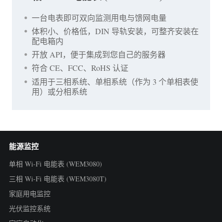
一台电表即可双向监测用电与馈网电量
体积小、价格低，DIN 导轨安装，可整齐安装在
配电箱内
开放 API，便于集成到您自己的服务器
符合 CE、FCC、RoHS 认证
适用于三相系统、单相系统（作为 3 个单相表使
用）或分相系统
能源监控
单相 Wi-Fi 电能表 (WEM3080)
三相 Wi-Fi 电能表 (WEM3080T)
家庭用电监控
光伏监控系统