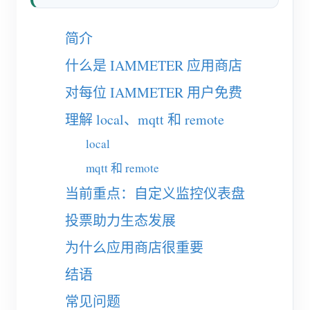
电动汽车充电桩
IAMMETER 模拟器
简介
虚拟电表
什么是 IAMMETER 应用商店
能源预测与仿真系统
对每位 IAMMETER 用户免费
应用
理解 local、mqtt 和 remote
光伏系统能源监控
local
商店
mqtt 和 remote
用电监控
资源
当前重点：自定义监控仪表盘
光伏热水器控制系统
产品快速开始
社区
投票助力生态发展
家庭自动化
文档
贡献者计划
解决方案
为什么应用商店很重要
工厂能源监控
教程视频
贡献者中心
联系我们
结语
常见问题
IAMMETER 活动
关于我们
常见问题
新闻
论坛