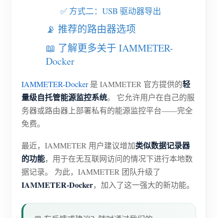
电动汽车充电桩
✅ 方式二：USB 驱动器导出
IAMMETER 模拟器
📡 推荐的路由器选项
虚拟电表
📖 了解更多关于 IAMMETER-
能源预测与仿真系统
Docker
应用
轻
IAMMETER-Docker
是 IAMMETER 官方提供的
量级自托管能源监控系统
。 它允许用户在自己的服
光伏系统能源监控
商店
务器或路由器上部署私有的能源监控平台——完全
用电监控
资源
免费。
光伏热水器控制系统
产品快速开始
社区
类似数据记录器
最近，IAMMETER 用户建议增加
家庭自动化
的功能
，用于在无互联网访问的情况下进行本地数
文档
贡献者计划
解决方案
据记录。 为此，IAMMETER 团队升级了
工厂能源监控
教程视频
贡献者中心
联系我们
IAMMETER-Docker
，加入了这一强大的新功能。
常见问题
IAMMETER 活动
关于我们
新闻
论坛