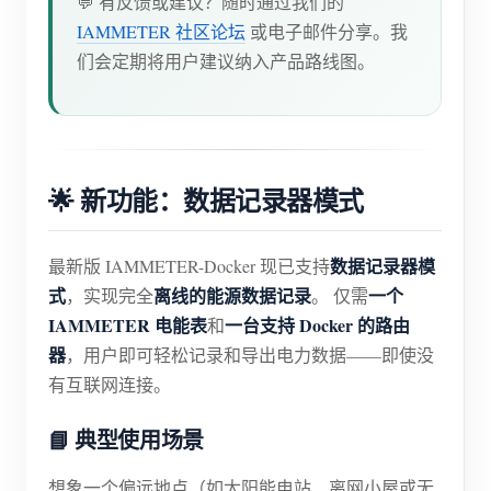
💬 有反馈或建议？随时通过我们的
IAMMETER 社区论坛
或电子邮件分享。我
博客
应用商店
们会定期将用户建议纳入产品路线图。
站点探索
光伏排名
🌟 新功能：数据记录器模式
数据记录器模
最新版 IAMMETER-Docker 现已支持
式
离线的能源数据记录
一个
，实现完全
。 仅需
IAMMETER 电能表
一台支持 Docker 的路由
和
器
，用户即可轻松记录和导出电力数据——即使没
有互联网连接。
📘 典型使用场景
想象一个偏远地点（如太阳能电站、离网小屋或无