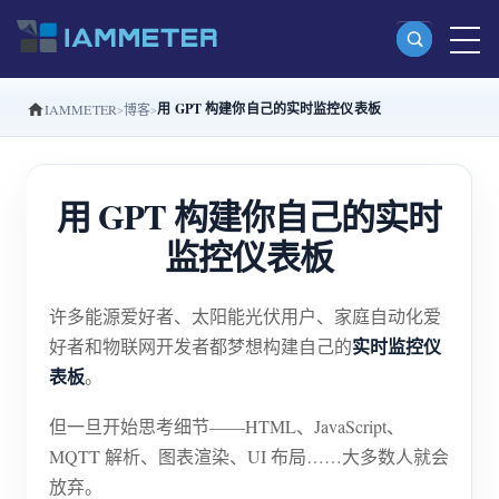
用 GPT 构建你自己的实时监控仪表板
IAMMETER
博客
产品
单相 Wi-Fi 电能表 (WEM3080)
用 GPT 构建你自己的实时
分相 Wi-Fi 电能表 (WEM2067)
监控仪表板
三相 Wi-Fi 电能表 (WEM3080T)
三相 Wi-Fi 电能表 (WEM3046T)
许多能源爱好者、太阳能光伏用户、家庭自动化爱
三相 Wi-Fi 电能表 (WEM3050T)
实时监控仪
好者和物联网开发者都梦想构建自己的
表板
。
WiFi 功率控制器
IAMMETER Cloud Pro
但一旦开始思考细节——HTML、JavaScript、
MQTT 解析、图表渲染、UI 布局……大多数人就会
私有化部署服务
放弃。