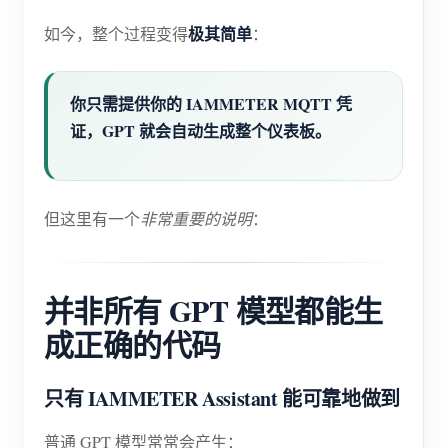
电动汽车充电桩
极其简单
如今，整个过程变得
：
IAMMETER 模拟器
虚拟电表
你只需提供你的 IAMMETER MQTT 凭
能源预测与仿真系统
证，GPT 就会自动生成整个仪表板。
应用
光伏系统能源监控
商店
但这里有一个
非常重要的说明
：
用电监控
资源
光伏热水器控制系统
产品快速开始
社区
并非所有 GPT 模型都能生
家庭自动化
文档
成正确的代码
贡献者计划
解决方案
工厂能源监控
教程视频
贡献者中心
联系我们
只有
IAMMETER Assistant
能可靠地做到
常见问题
IAMMETER 活动
关于我们
新闻
普通 GPT 模型常常会产生：
论坛