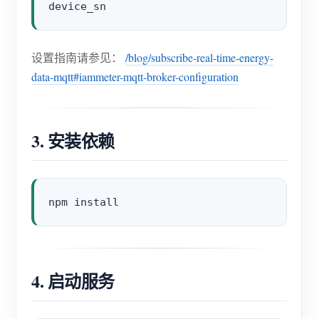
设置指南请参见：
/blog/subscribe-real-time-energy-
data-mqtt#iammeter-mqtt-broker-configuration
3. 安装依赖
4. 启动服务