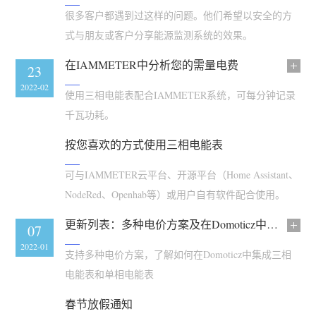
很多客户都遇到过这样的问题。他们希望以安全的方
博客
应用商店
式与朋友或客户分享能源监测系统的效果。
站点探索
在IAMMETER中分析您的需量电费
02
23
光伏排名
2022-03
2022-02
使用三相电能表配合IAMMETER系统，可每分钟记录
千瓦功耗。
按您喜欢的方式使用三相电能表
可与IAMMETER云平台、开源平台（Home Assistant、
NodeRed、Openhab等）或用户自有软件配合使用。
更新列表：多种电价方案及在Domoticz中集成电能表
17
07
2022-01
2022-01
支持多种电价方案，了解如何在Domoticz中集成三相
电能表和单相电能表
春节放假通知