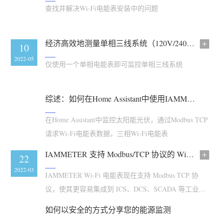
电动汽车充电桩
查找并解决Wi-Fi电能表安装中的问题
IAMMETER 模拟器
虚拟电表
经济高效地测量单相三线系统（120V/240V）
21
10
2022-05
2022-05
能源预测与仿真系统
仅使用一个单相电能表即可监控单相三线系统
应用
综述：如何在Home Assistant中使用IAMMETER电能表
光伏系统能源监控
商店
用电监控
在Home Assistant中监控太阳能光伏，通过Modbus TCP
资源
请求Wi-Fi电能表数据，三相Wi-Fi电能表
光伏热水器控制系统
产品快速开始
社区
IAMMETER 支持 Modbus/TCP 协议的 Wi-Fi 电能表
家庭自动化
23
22
文档
贡献者计划
解决方案
2022-04
2022-03
IAMMETER Wi-Fi 电能表现在支持 Modbus TCP 协
工厂能源监控
教程视频
贡献者中心
联系我们
议，使其更容易集成到 ICS、DCS、SCADA 等工业系
常见问题
IAMMETER 活动
统中。
关于我们
如何以安全的方式分享您的能源监测
新闻
论坛