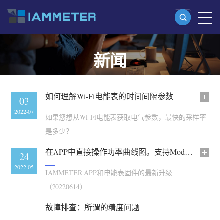
新闻
产品
单相 Wi-Fi 电能表 (WEM3080)
分相 Wi-Fi 电能表 (WEM2067)
如何理解Wi-Fi电能表的时间间隔参数
03
三相 Wi-Fi 电能表 (WEM3080T)
2022-07
如果您想从Wi-Fi电能表获取电气参数，最快的采样率
三相 Wi-Fi 电能表 (WEM3046T)
是多少？
三相 Wi-Fi 电能表 (WEM3050T)
在APP中直接操作功率曲线图。支持Modbus/TCP的Wi-Fi电能表固件升级
14
24
WiFi 功率控制器
2022-06
2022-05
IAMMETER APP和电能表固件的最新升级
IAMMETER Cloud Pro
（20220614）
私有化部署服务
故障排查：所谓的精度问题