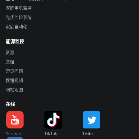
电动汽车充电桩
家庭用电监控
IAMMETER 模拟器
光伏监控系统
虚拟电表
家庭自动化
能源预测与仿真系统
能源监控
应用
资源
文档
光伏系统能源监控
商店
常见问题
用电监控
资源
教程视频
光伏热水器控制系统
产品快速开始
网站地图
社区
家庭自动化
文档
贡献者计划
在线
解决方案
工厂能源监控
教程视频
贡献者中心
联系我们
常见问题
IAMMETER 活动
关于我们
YouTube
TikTok
Twitter
新闻
论坛