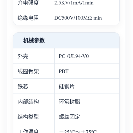
2.5KV/1mA/1min
介电强度
DC500V/100MΩ min
绝缘电阻
机械参数
PC /UL94-V0
外壳
PBT
线圈骨架
铁芯
硅钢片
内部结构
环氧树脂
结构类型
螺丝固定
工作温度
－25℃～＋75℃