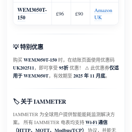
博客
WEM3050T-
Amazon
应用商店
£96
£90
150
UK
站点探索
光伏排名
💡 特别优惠
WEM3050T-150
购买
时，在结账页面使用优惠码
UK202511
95折
仅适
，即可享受
优惠！ ⚠️ 此优惠券
用于 WEM3050T
2025 年 11 月底
，有效期至
。
🏷️ 关于 IAMMETER
IAMMETER 为全球用户提供智能能耗监测解决方
Wi-Fi 通信
案。 所有 IAMMETER 电表均支持
（HTTP、MQTT、Modbus/TCP）
协议，并能无