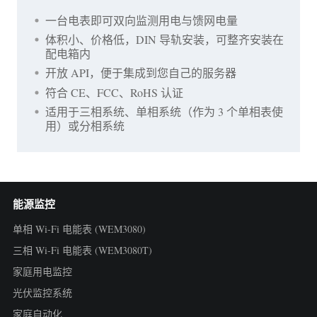
一台电表即可双向监测用电与馈网电量
体积小、价格低，DIN 导轨安装，可整齐安装在
配电箱内
开放 API，便于集成到您自己的服务器
符合 CE、FCC、RoHS 认证
适用于三相系统、单相系统（作为 3 个单相表使
用）或分相系统
能源监控
单相 Wi-Fi 电能表 (WEM3080)
三相 Wi-Fi 电能表 (WEM3080T)
家庭用电监控
光伏监控系统
家庭自动化