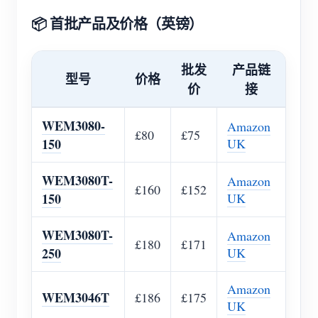
电动汽车充电桩
📦 首批产品及价格（英镑）
IAMMETER 模拟器
虚拟电表
批发
产品链
型号
价格
能源预测与仿真系统
价
接
应用
WEM3080-
Amazon
£80
£75
150
UK
光伏系统能源监控
商店
用电监控
资源
WEM3080T-
Amazon
£160
£152
150
UK
光伏热水器控制系统
产品快速开始
社区
家庭自动化
文档
WEM3080T-
Amazon
贡献者计划
解决方案
£180
£171
250
UK
工厂能源监控
教程视频
贡献者中心
联系我们
常见问题
Amazon
IAMMETER 活动
关于我们
WEM3046T
£186
£175
UK
新闻
论坛