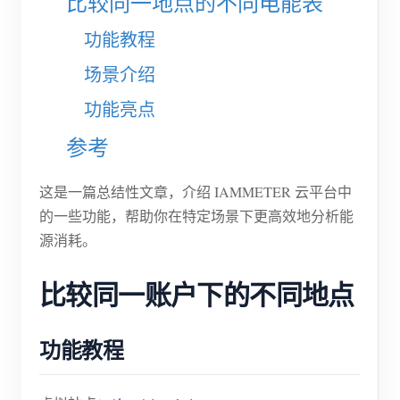
比较同一地点的不同电能表
电动汽车充电桩
功能教程
IAMMETER 模拟器
场景介绍
虚拟电表
功能亮点
能源预测与仿真系统
参考
应用
光伏系统能源监控
商店
这是一篇总结性文章，介绍 IAMMETER 云平台中
的一些功能，帮助你在特定场景下更高效地分析能
用电监控
资源
源消耗。
光伏热水器控制系统
产品快速开始
社区
比较同一账户下的不同地点
家庭自动化
文档
贡献者计划
解决方案
工厂能源监控
教程视频
贡献者中心
联系我们
功能教程
常见问题
IAMMETER 活动
关于我们
新闻
论坛