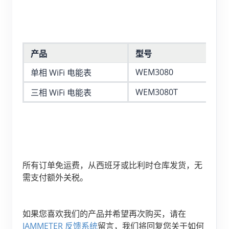
电动汽车充电桩
IAMMETER 模拟器
虚拟电表
产品
型号
规
能源预测与仿真系统
WEM3080
单相 WiFi 电能表
15
应用
WEM3080T
三相 WiFi 电能表
15
光伏系统能源监控
商店
用电监控
资源
光伏热水器控制系统
产品快速开始
社区
家庭自动化
所有订单免运费，从西班牙或比利时仓库发货，无
文档
贡献者计划
解决方案
需支付额外关税。
工厂能源监控
教程视频
贡献者中心
联系我们
常见问题
IAMMETER 活动
关于我们
如果您喜欢我们的产品并希望再次购买，请在
新闻
IAMMETER 反馈系统
留言，我们将回复您关于如何
论坛