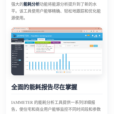
电动汽车充电桩
能耗分析
强大的
功能将能源分析提升到了新的水
平。该工具使用户能够精确、轻松地跟踪和优化能
IAMMETER 模拟器
源使用。
虚拟电表
能源预测与仿真系统
应用
光伏系统能源监控
商店
用电监控
资源
光伏热水器控制系统
产品快速开始
社区
家庭自动化
文档
贡献者计划
全面的能耗报告尽在掌握
解决方案
工厂能源监控
教程视频
贡献者中心
联系我们
IAMMETER 的能耗分析工具提供一系列详细报
常见问题
IAMMETER 活动
关于我们
告，使住宅和商业用户能够监控不同时间段和参数
新闻
论坛