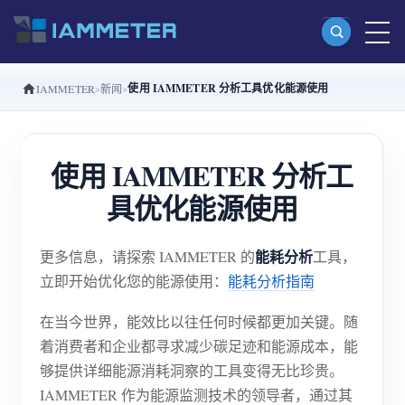
使用 IAMMETER 分析工具优化能源使用
IAMMETER
新闻
产品
单相 Wi-Fi 电能表 (WEM3080)
使用 IAMMETER 分析工
分相 Wi-Fi 电能表 (WEM2067)
具优化能源使用
三相 Wi-Fi 电能表 (WEM3080T)
三相 Wi-Fi 电能表 (WEM3046T)
能耗分析
更多信息，请探索 IAMMETER 的
工具，
三相 Wi-Fi 电能表 (WEM3050T)
立即开始优化您的能源使用：
能耗分析指南
WiFi 功率控制器
在当今世界，能效比以往任何时候都更加关键。随
IAMMETER Cloud Pro
着消费者和企业都寻求减少碳足迹和能源成本，能
够提供详细能源消耗洞察的工具变得无比珍贵。
私有化部署服务
IAMMETER 作为能源监测技术的领导者，通过其