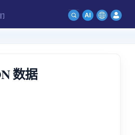
们
ON 数据