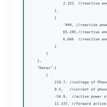
                2.323  //reactive en
            ],

            [

                -944, //reactive powe
                65.245,//reactive en
                6.666  //reactive en
            ]

        ]

    },

    "Datas":[

        [

            219.7, //voltage of Phase
            0.5,   //current of phase
            -54.9,  //active power of
            11.337, //forward active 