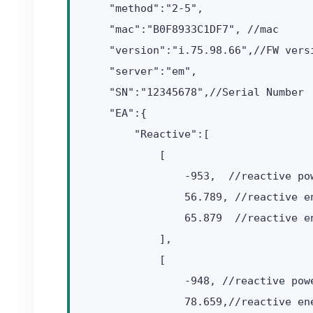
    "method":"2-5",  

    "mac":"B0F8933C1DF7", //mac

    "version":"i.75.98.66",//FW versi
    "server":"em",

    "SN":"12345678",//Serial Number

    "EA":{          

        "Reactive":[

            [

                -953,  //reactive pow
                56.789, //reactive e
                65.879  //reactive e
            ],

            [

                -948, //reactive powe
                78.659,//reactive en