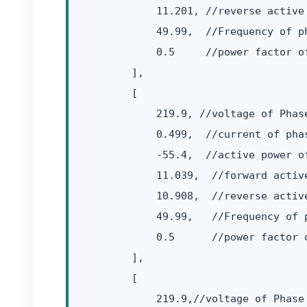
            11.201, //reverse active 
            49.99,  //Frequency of ph
            0.5     //power factor of
        ],

        [

            219.9, //voltage of Phase
            0.499,  //current of phas
            -55.4,  //active power of
            11.039,  //forward activ
            10.908,  //reverse active
            49.99,   //Frequency of p
            0.5      //power factor o
        ],

        [

            219.9,//voltage of Phase 