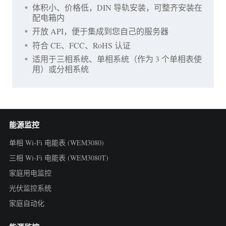
体积小、价格低，DIN 导轨安装，可整齐安装在
配电箱内
开放 API，便于集成到您自己的服务器
符合 CE、FCC、RoHS 认证
适用于三相系统、单相系统（作为 3 个单相表使
用）或分相系统
能源监控
单相 Wi-Fi 电能表 (WEM3080)
三相 Wi-Fi 电能表 (WEM3080T)
家庭用电监控
光伏监控系统
家庭自动化