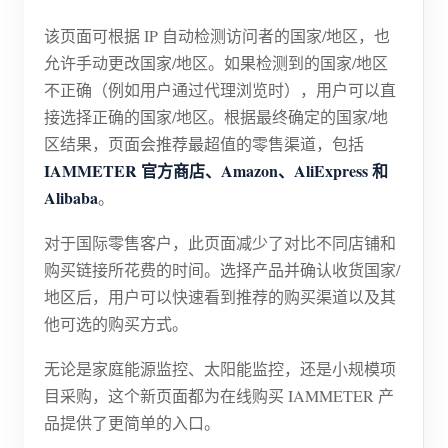
电动汽车充电桩
该页面可根据 IP 自动检测访问者的国家/地区，也
IAMMETER 模拟器
允许手动更改国家/地区。如果检测到的国家/地区
虚拟电表
不正确（例如用户通过代理浏览时），用户可以直
接选择正确的国家/地区。根据最终确定的国家/地
能源预测与仿真系统
区结果，页面会推荐最超值的零售渠道，包括
应用
IAMMETER 官方商店、Amazon、AliExpress 和
Alibaba
。
光伏系统能源监控
商店
对于国际零售客户，此页面减少了对比不同店铺和
用电监控
资源
购买链接所花费的时间。选择产品并确认收货国家/
光伏热水器控制系统
产品快速开始
社区
地区后，用户可以快速看到推荐的购买渠道以及其
家庭自动化
他可选的购买方式。
文档
贡献者计划
解决方案
工厂能源监控
教程视频
无论是家庭能源监控、太阳能监控，还是小规模项
贡献者中心
联系我们
目采购，这个新页面都为在线购买 IAMMETER 产
常见问题
IAMMETER 活动
关于我们
品提供了更简单的入口。
新闻
论坛