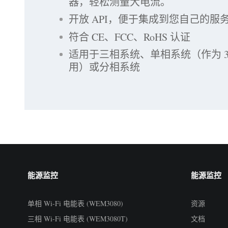
器，轻松测量大电流。
开放 API，便于集成到您自己的服
符合 CE、FCC、RoHS 认证
适用于三相系统、单相系统（作为 3
用）或分相系统
能源监控
能源监控
单相 Wi-Fi 电能表 (WEM3080)
资源
三相 Wi-Fi 电能表 (WEM3080T)
文档