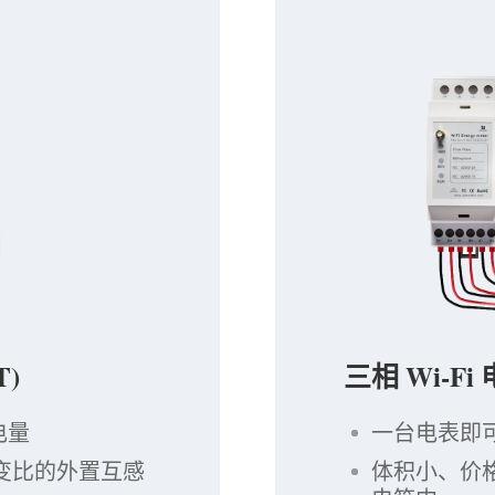
T)
三相 Wi-Fi
电量
一台电表即
A 变比的外置互感
体积小、价格