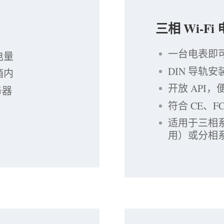
三相 Wi-Fi
)
一台电表即
电量
DIN 导轨
箱内
开放 API
务器
符合 CE、F
适用于三相系
用）或分相