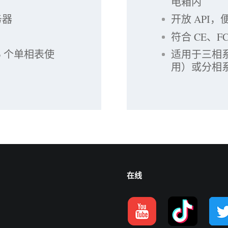
电箱内
务器
开放 API
符合 CE、F
 个单相表使
适用于三相系
用）或分相
在线