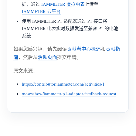
据，通过
IAMMETER 虚拟电表
上传至
博客
应用商店
IAMMETER 云平台
使用 IAMMETER P1 适配器通过 P1 接口将
站点探索
IAMMETER 电表实时数据发送至兼容 P1 的电池
光伏排名
系统
如果您感兴趣，请先阅读
贡献者中心概述
和
贡献指
南
，然后从
活动页面
提交申请。
原文来源：
https://contributor.iammeter.com/activities/1
/newsshow/iammeter-p1-adaptor-feedback-request