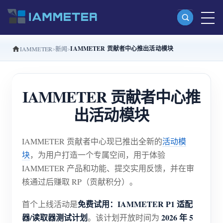
IAMMETER 贡献者中心推出活动模块
IAMMETER
新闻
产品
单相 Wi-Fi 电能表 (WEM3080)
IAMMETER 贡献者中心推
分相 Wi-Fi 电能表 (WEM2067)
出活动模块
三相 Wi-Fi 电能表 (WEM3080T)
三相 Wi-Fi 电能表 (WEM3046T)
IAMMETER 贡献者中心现已推出全新的
活动模
三相 Wi-Fi 电能表 (WEM3050T)
块
，为用户打造一个专属空间，用于体验
IAMMETER 产品和功能、提交实用反馈，并在审
WiFi 功率控制器
核通过后赚取 RP（贡献积分）。
IAMMETER Cloud Pro
免费试用：IAMMETER P1 适配
首个上线活动是
私有化部署服务
器/读取器测试计划
2026 年 5
。该计划开放时间为