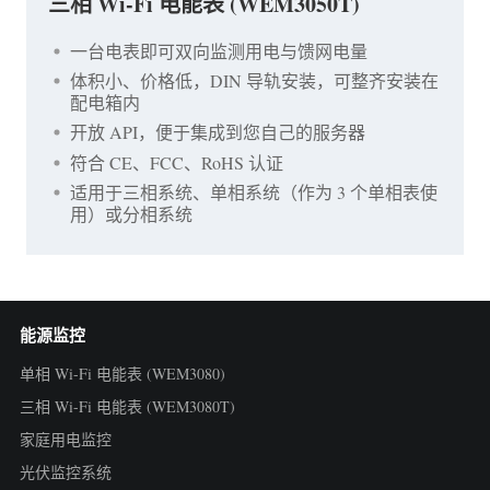
三相 Wi-Fi 电能表 (WEM3050T)
一台电表即可双向监测用电与馈网电量
体积小、价格低，DIN 导轨安装，可整齐安装在
配电箱内
开放 API，便于集成到您自己的服务器
符合 CE、FCC、RoHS 认证
适用于三相系统、单相系统（作为 3 个单相表使
用）或分相系统
能源监控
单相 Wi-Fi 电能表 (WEM3080)
三相 Wi-Fi 电能表 (WEM3080T)
家庭用电监控
光伏监控系统