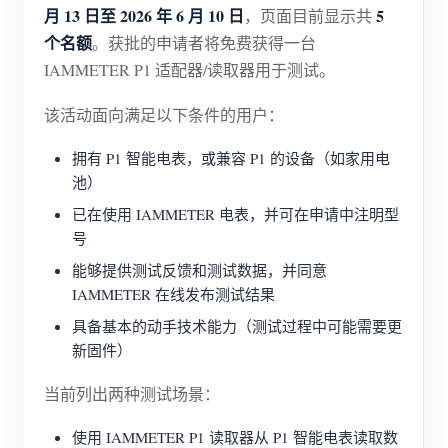
电动汽车充电桩
月 13 日至 2026 年 6 月 10 日
5
，页面目前显示共
个名额
。获批的申请者将免费获得一台
IAMMETER 模拟器
IAMMETER P1 适配器/读取器用于测试。
虚拟电表
该活动面向满足以下条件的用户：
能源预测与仿真系统
拥有 P1 智能电表，或兼容 P1 的设备（如家用电
应用
池）
光伏系统能源监控
商店
已在使用 IAMMETER 电表，并可在申请中注明型
号
用电监控
资源
能够提供测试反馈和测试数据，并同意
光伏热水器控制系统
产品快速开始
社区
IAMMETER 在线发布测试结果
家庭自动化
文档
具备基本的动手技术能力（测试过程中可能需要更
贡献者计划
解决方案
新固件）
工厂能源监控
教程视频
贡献者中心
联系我们
当前列出两种测试场景：
常见问题
IAMMETER 活动
关于我们
使用 IAMMETER P1 读取器从 P1 智能电表读取数
新闻
论坛