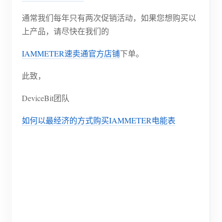
电动汽车充电桩
通常我们每年只有两次促销活动，如果您想购买以
IAMMETER 模拟器
上产品，请尽快在我们的
虚拟电表
IAMMETER速卖通官方店铺
下单。
能源预测与仿真系统
此致，
应用
DeviceBit团队
光伏系统能源监控
商店
如何以最经济的方式购买IAMMETER电能表
用电监控
资源
光伏热水器控制系统
产品快速开始
社区
家庭自动化
文档
贡献者计划
解决方案
工厂能源监控
教程视频
贡献者中心
联系我们
常见问题
IAMMETER 活动
关于我们
新闻
论坛