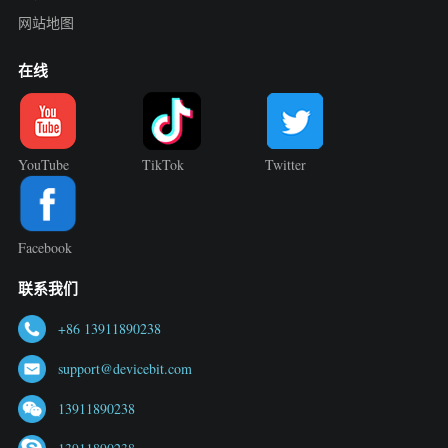
网站地图
在线
YouTube
TikTok
Twitter
Facebook
联系我们
+86 13911890238
support@devicebit.com
13911890238