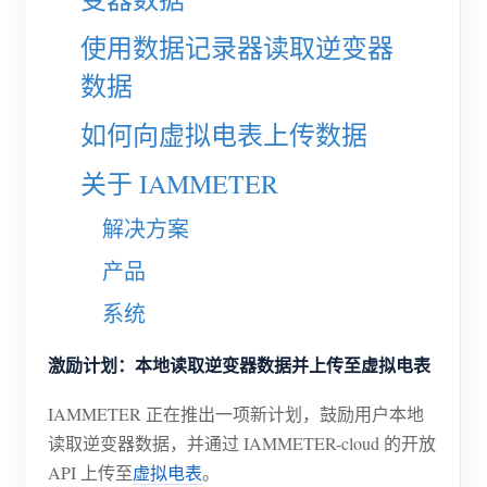
电动汽车充电桩
使用数据记录器读取逆变器
IAMMETER 模拟器
数据
虚拟电表
如何向虚拟电表上传数据
能源预测与仿真系统
应用
关于 IAMMETER
光伏系统能源监控
商店
解决方案
用电监控
资源
产品
光伏热水器控制系统
系统
产品快速开始
社区
家庭自动化
文档
贡献者计划
激励计划：本地读取逆变器数据并上传至虚拟电表
解决方案
工厂能源监控
教程视频
贡献者中心
联系我们
IAMMETER 正在推出一项新计划，鼓励用户本地
常见问题
读取逆变器数据，并通过 IAMMETER-cloud 的开放
IAMMETER 活动
关于我们
API 上传至
虚拟电表
。
新闻
论坛