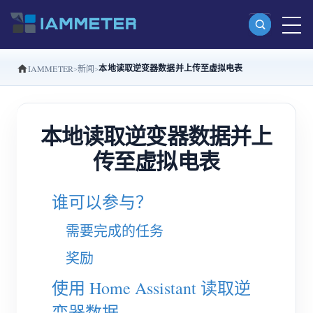
本地读取逆变器数据并上传至虚拟电表
IAMMETER
新闻
产品
单相 Wi-Fi 电能表 (WEM3080)
本地读取逆变器数据并上
分相 Wi-Fi 电能表 (WEM2067)
传至虚拟电表
三相 Wi-Fi 电能表 (WEM3080T)
三相 Wi-Fi 电能表 (WEM3046T)
谁可以参与？
三相 Wi-Fi 电能表 (WEM3050T)
需要完成的任务
WiFi 功率控制器
奖励
IAMMETER Cloud Pro
使用 Home Assistant 读取逆
私有化部署服务
变器数据