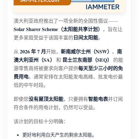
博客
应用商店
澳大利亚政府推出了一项全新的全国性倡议——
站点探索
Solar Sharer Scheme（太阳能共享计划）
，旨在让
光伏排名
日间太阳能
更多家庭受益于该国丰富的
。
2026 年 7 月
新南威尔士州（NSW）
南
从
开始，
、
澳大利亚州（SA）
昆士兰东南部（SEQ）
和
的能
每天至少三小时的免
源零售商将被要求向客户提供
费用电
，通常安排在太阳能发电高峰、批发电价最
低的中午时段。
没有屋顶太阳能
智能电表
即使您
，只要拥有
并订阅
符合条件的用电计划，仍然可以受益。
该计划的目标十分明确：
更好地利用白天产生的剩余太阳能。