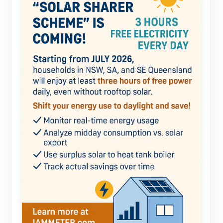
电动汽车充电桩
IAMMETER 模拟器
虚拟电表
能源预测与仿真系统
应用
光伏系统能源监控
商店
用电监控
资源
光伏热水器控制系统
产品快速开始
社区
家庭自动化
文档
贡献者计划
解决方案
工厂能源监控
教程视频
贡献者中心
联系我们
常见问题
IAMMETER 活动
关于我们
新闻
论坛