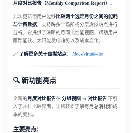
月度对比报告（Monthly Comparison Report）
。
博客
应用商店
比较两个选定月份之间的能耗
此次更新使用户能够
站点探索
与计费数据
，支持跨多个场所或分层虚拟站点进行
分析。它提供了清晰的月同比性能视图，帮助用户
光伏排名
跟踪能效、太阳能发电趋势以及成本变化。
了解更多关于虚拟站点
🔗
：
/docs/virtual-site
🔍 新功能亮点
月度对比报告
分组视图 → 对比报告
全新的
在
下引
入了并排比较界面，让您轻松了解每月总消耗和成
本的变化。
主要亮点：