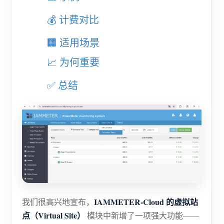
电动汽车充电桩
💰 计费对比
IAMMETER 模拟器
🏢 适用场景
虚拟电表
📈 为何重要
能源预测与仿真系统
应用
✅ 总结
光伏系统能源监控
商店
用电监控
资源
光伏热水器控制系统
产品快速开始
社区
家庭自动化
文档
贡献者计划
解决方案
工厂能源监控
教程视频
贡献者中心
联系我们
常见问题
IAMMETER-Cloud 的虚拟站
我们很高兴地宣布，
IAMMETER 活动
关于我们
点（Virtual Site）
模块中新增了一项强大功能——
新闻
论坛