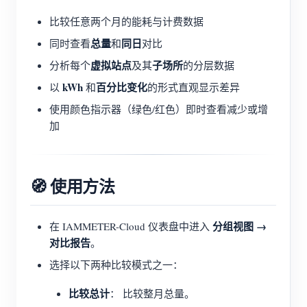
比较任意两个月的能耗与计费数据
总量
同日
同时查看
和
对比
虚拟站点
子场所
分析每个
及其
的分层数据
kWh
百分比变化
以
和
的形式直观显示差异
使用颜色指示器（绿色/红色）即时查看减少或增
加
🧭 使用方法
分组视图 →
在 IAMMETER-Cloud 仪表盘中进入
对比报告
。
选择以下两种比较模式之一：
比较总计
： 比较整月总量。