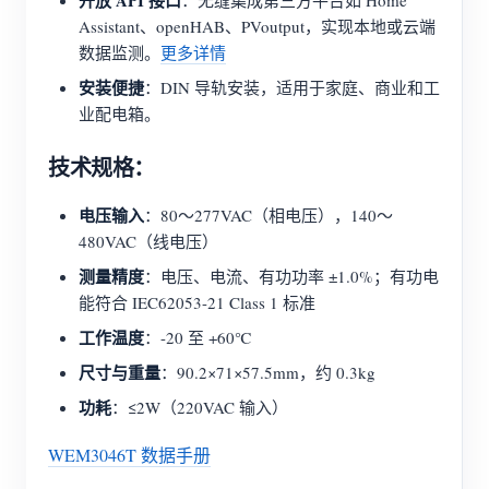
开放 API 接口
：无缝集成第三方平台如 Home
Assistant、openHAB、PVoutput，实现本地或云端
数据监测。
更多详情
安装便捷
：DIN 导轨安装，适用于家庭、商业和工
业配电箱。
技术规格：
电压输入
：80～277VAC（相电压），140～
480VAC（线电压）
测量精度
：电压、电流、有功功率 ±1.0%；有功电
能符合 IEC62053-21 Class 1 标准
工作温度
：-20 至 +60℃
尺寸与重量
：90.2×71×57.5mm，约 0.3kg
功耗
：≤2W（220VAC 输入）
WEM3046T 数据手册