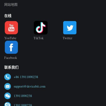
网站地图
在线
YouTube
TikTok
Twitter
Facebook
联系我们
+86 13911890238
support@devicebit.com
13911890238
13911890238