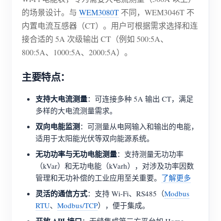
的场景设计。与
WEM3080T
不同，WEM3046T 不
博客
应用商店
内置电流互感器（CT）。用户可根据需求选择和连
站点探索
接合适的 5A 次级输出 CT（例如 500:5A、
800:5A、1000:5A、2000:5A）。
光伏排名
主要特点：
支持大电流测量
：可连接多种 5A 输出 CT，满足
多样的大电流测量需求。
双向电能监测
：可测量从电网输入和输出的电能，
适用于太阳能光伏等双向能源系统。
无功功率与无功电能测量
：支持测量无功功率
（kVar）和无功电能（kVarh），对涉及功率因数
管理和无功补偿的工业应用至关重要。
了解更多
灵活的通信方式
：支持 Wi-Fi、RS485（
Modbus
RTU
、
Modbus/TCP
），便于集成。