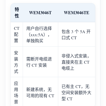
特
WEM3046T
WEM3046TE
性
CT
用户自行选择
包含 3 个 5A 开
配
（xxx:5A），
口式 CT
置
单独购买
安
非侵入式安装，
装
需断开电缆进
直接夹在主 CT
方
行 CT 安装
电缆上
式
应
已有主 CT，无
用
新建系统，无
空间安装额外大
场
可用的现有 CT
型 CT
景