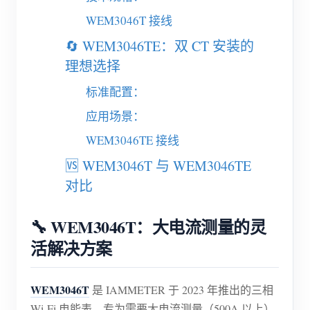
电动汽车充电桩
WEM3046T 接线
IAMMETER 模拟器
🔄 WEM3046TE：双 CT 安装的
虚拟电表
理想选择
能源预测与仿真系统
标准配置：
应用
应用场景：
WEM3046TE 接线
光伏系统能源监控
商店
🆚 WEM3046T 与 WEM3046TE
用电监控
资源
对比
光伏热水器控制系统
产品快速开始
社区
家庭自动化
🔧 WEM3046T：大电流测量的灵
文档
贡献者计划
解决方案
活解决方案
工厂能源监控
教程视频
贡献者中心
联系我们
常见问题
IAMMETER 活动
关于我们
WEM3046T
是 IAMMETER 于 2023 年推出的三相
新闻
Wi-Fi 电能表，专为需要大电流测量（500A 以上）
论坛