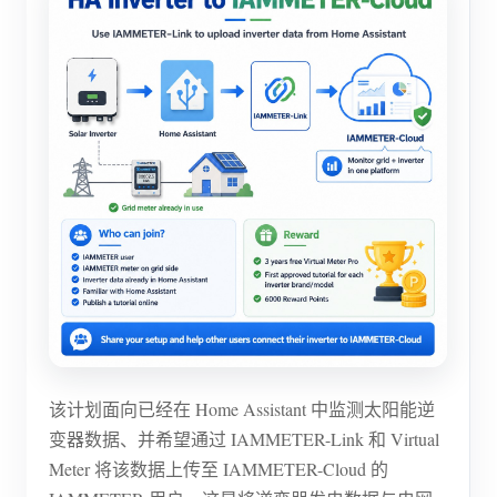
电动汽车充电桩
IAMMETER 模拟器
虚拟电表
能源预测与仿真系统
应用
光伏系统能源监控
商店
用电监控
资源
光伏热水器控制系统
产品快速开始
社区
家庭自动化
文档
贡献者计划
解决方案
工厂能源监控
教程视频
该计划面向已经在 Home Assistant 中监测太阳能逆
贡献者中心
联系我们
变器数据、并希望通过 IAMMETER-Link 和 Virtual
常见问题
IAMMETER 活动
关于我们
Meter 将该数据上传至 IAMMETER-Cloud 的
新闻
论坛