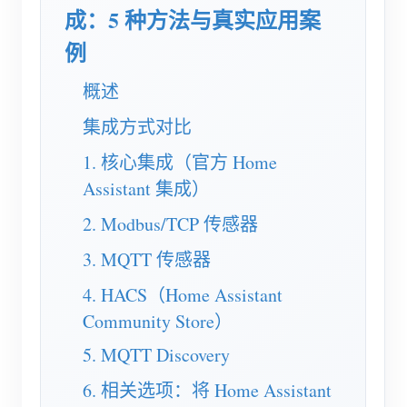
电动汽车充电桩
成：5 种方法与真实应用案
IAMMETER 模拟器
例
虚拟电表
概述
能源预测与仿真系统
集成方式对比
应用
1. 核心集成（官方 Home
Assistant 集成）
光伏系统能源监控
商店
用电监控
2. Modbus/TCP 传感器
资源
光伏热水器控制系统
3. MQTT 传感器
产品快速开始
社区
家庭自动化
4. HACS（Home Assistant
文档
贡献者计划
解决方案
Community Store）
工厂能源监控
教程视频
贡献者中心
联系我们
5. MQTT Discovery
常见问题
IAMMETER 活动
关于我们
6. 相关选项：将 Home Assistant
新闻
论坛