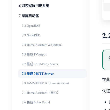
6 监控家庭用电系统
7 家庭自动化
7.2 OpenHAB
2
7.3 NodeRED
7.4 Home Assistant & Grafana
7.5 集成 PVoutput
7.7 集成 Third-Party Server
7.8 集成 MQTT Server
在此
7.9 IAMMETER @ Home Assistant
认证
7.1 Home Assistant（核心）
7.6 集成 Solax Portal