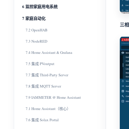
6 监控家庭用电系统
7 家庭自动化
三相
7.2 OpenHAB
7.3 NodeRED
7.4 Home Assistant & Grafana
7.5 集成 PVoutput
7.7 集成 Third-Party Server
7.8 集成 MQTT Server
7.9 IAMMETER @ Home Assistant
7.1 Home Assistant（核心）
7.6 集成 Solax Portal