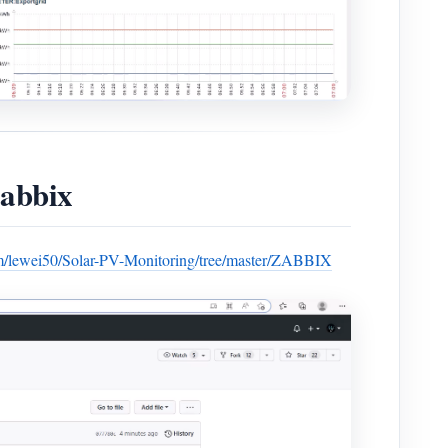
bbix
om/lewei50/Solar-PV-Monitoring/tree/master/ZABBIX