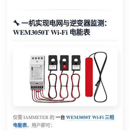
电动汽车充电桩
IAMMETER 模拟器
🔧 一机实现电网与逆变器监测：
虚拟电表
WEM3050T Wi-Fi 电能表
能源预测与仿真系统
应用
光伏系统能源监控
商店
用电监控
资源
光伏热水器控制系统
产品快速开始
社区
家庭自动化
文档
贡献者计划
解决方案
工厂能源监控
教程视频
贡献者中心
联系我们
一台
WEM3050T Wi-Fi 三相
仅需 IAMMETER 的
常见问题
IAMMETER 活动
关于我们
电能表
，用户即可：
新闻
论坛