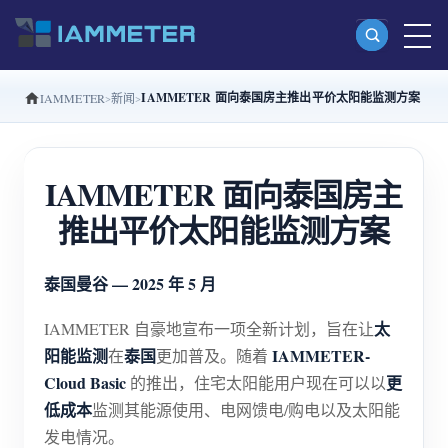
IAMMETER 面向泰国房主推出平价太阳能监测方案
IAMMETER
新闻
产品
单相 Wi-Fi 电能表 (WEM3080)
IAMMETER 面向泰国房主
分相 Wi-Fi 电能表 (WEM2067)
推出平价太阳能监测方案
三相 Wi-Fi 电能表 (WEM3080T)
三相 Wi-Fi 电能表 (WEM3046T)
泰国曼谷 — 2025 年 5 月
三相 Wi-Fi 电能表 (WEM3050T)
太
IAMMETER 自豪地宣布一项全新计划，旨在让
WiFi 功率控制器
阳能监测
泰国
IAMMETER-
在
更加普及。随着
IAMMETER Cloud Pro
Cloud Basic
更
的推出，住宅太阳能用户现在可以以
低成本
监测其能源使用、电网馈电/购电以及太阳能
私有化部署服务
发电情况。