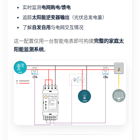
电网购电/馈电
实时监测
博客
应用商店
太阳能逆变器输出
追踪
（光伏总发电量）
站点探索
自发自用
了解
与电网交互情况
光伏排名
完整的家庭太
这一配置仅用一台智能电表即可构建
阳能监测系统
。