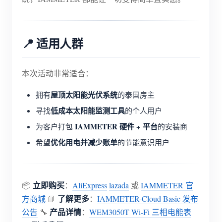
📍 适用人群
本次活动非常适合：
屋顶太阳能光伏系统
拥有
的泰国房主
低成本太阳能监测工具
寻找
的个人用户
IAMMETER 硬件 + 平台
为客户打包
的安装商
优化用电并减少账单
希望
的节能意识用户
立即购买
📦
：
AliExpress
lazada
或
IAMMETER 官
了解更多
方商城
📘
：
IAMMETER-Cloud Basic 发布
产品详情
公告
🔧
：
WEM3050T Wi-Fi 三相电能表