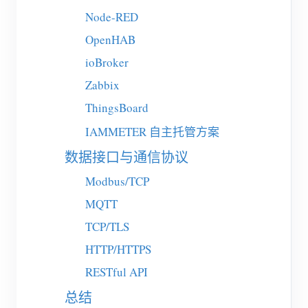
电动汽车充电桩
Node-RED
IAMMETER 模拟器
OpenHAB
虚拟电表
ioBroker
能源预测与仿真系统
Zabbix
ThingsBoard
应用
IAMMETER 自主托管方案
光伏系统能源监控
商店
数据接口与通信协议
用电监控
资源
Modbus/TCP
光伏热水器控制系统
产品快速开始
社区
MQTT
家庭自动化
文档
TCP/TLS
贡献者计划
解决方案
工厂能源监控
HTTP/HTTPS
教程视频
贡献者中心
联系我们
RESTful API
常见问题
IAMMETER 活动
关于我们
总结
新闻
论坛