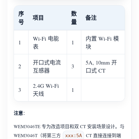
序
数
项目
备注
号
量
Wi-Fi 电能
内置 Wi-Fi 模
1
1
表
块
开口式电流
5A, 10mm 开
2
3
互感器
口式 CT
2.4G Wi-Fi
3
1
天线
注意
：
WEM3046TE 专为改造项目和双 CT 安装场景设计。与
WEM3046T（将第三方
CT 直接连接到端
xxx:5A