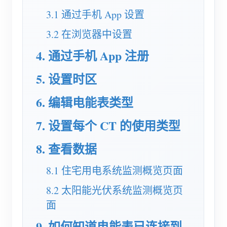
电动汽车充电桩
3.1 通过手机 App 设置
IAMMETER 模拟器
3.2 在浏览器中设置
虚拟电表
4. 通过手机 App 注册
能源预测与仿真系统
5. 设置时区
应用
6. 编辑电能表类型
光伏系统能源监控
商店
7. 设置每个 CT 的使用类型
用电监控
资源
光伏热水器控制系统
8. 查看数据
产品快速开始
社区
家庭自动化
文档
贡献者计划
8.1 住宅用电系统监测概览页面
解决方案
工厂能源监控
教程视频
贡献者中心
8.2 太阳能光伏系统监测概览页
联系我们
面
常见问题
IAMMETER 活动
关于我们
9. 如何知道电能表已连接到
新闻
论坛