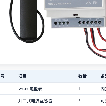
序号
项目
数量
备
1
Wi-Fi 电能表
内置
3
开口式电流互感器
可选